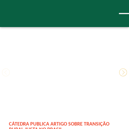
SOBRE
A CÁTEDRA
ATUAÇÃO
EQUIPE
PARCEIROS
PROJETOS
EIXOS TEMÁTICOS
ITINERÂNCIAS CONCLUÍDAS
PRÊMIO IGNACY SACHS
O QUE É
QUEM FOI
CÁTEDRA PUBLICA ARTIGO SOBRE TRANSIÇÃO
CÁTEDRA PARTICIPA DE ENCONTRO DE
AVALIAÇÃO DO PROGRAMA DE AQUISIÇÃO DE
EXPERIÊNCIAS INTERNACIONAIS DE ATER DIGITAL
CÁTEDRA PARTICIPA DO EVENTO “JUVENTUDE
I PRÊMIO IGNACY SACHS