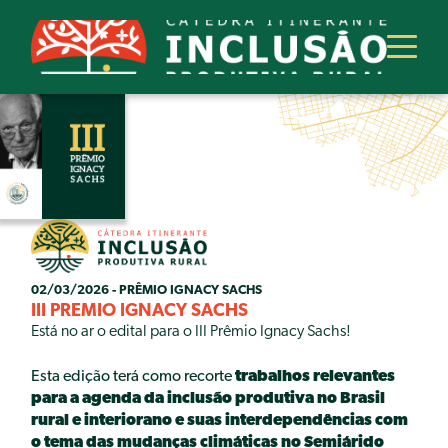
SOBRE
A CÁTEDRA
ATUAÇÃO
EQUIPE
PARCEIROS
PROJETOS
02/03/2026 - PRÊMIO IGNACY SACHS
EIXOS TEMÁTICOS
III PRÊMIO IGNACY SACHS
ITINERÂNCIAS CONCLUÍDAS
Está no ar o edital para o III Prêmio Ignacy Sachs!
PRÊMIO IGNACY SACHS
Esta edição terá como recorte
trabalhos relevantes
O QUE É
para a agenda da inclusão produtiva no Brasil
QUEM FOI
rural e interiorano e suas interdependências com
I PRÊMIO IGNACY SACHS
o tema das mudanças climáticas no Semiárido