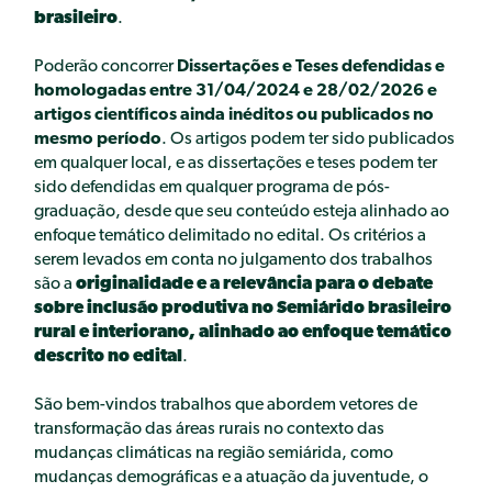
II PRÊMIO IGNACY SACHS
brasileiro
.
III PRÊMIO IGNACY SACHS
PUBLICAÇÕES
Poderão concorrer
Dissertações e Teses defendidas e
homologadas entre 31/04/2024 e 28/02/2026 e
ARTIGO
artigos científicos ainda inéditos ou publicados no
CAPÍTULO DE LIVRO
mesmo período
.
Os artigos podem ter sido publicados
LIVRO
em qualquer local, e as dissertações e teses podem ter
NEWSLETTER
sido defendidas em qualquer programa de pós-
ONEPAGE
graduação, desde que seu conteúdo esteja alinhado ao
POLICY BRIEF
enfoque temático delimitado no edital.
Os critérios a
RELATÓRIO
serem levados em conta no julgamento dos trabalhos
NOTÍCIAS
são a
originalidade e a relevância para o debate
sobre inclusão produtiva no Semiárido brasileiro
PT
EN
ES
rural e interiorano, alinhado ao enfoque temático
descrito no edital
.
São bem-vindos trabalhos que abordem vetores de
transformação das áreas rurais no contexto das
mudanças climáticas na região semiárida, como
mudanças demográficas e a atuação da juventude, o