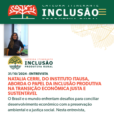
SOBRE
A CÁTEDRA
ATUAÇÃO
EQUIPE
PARCEIROS
PROJETOS
31/10/2024 - ENTREVISTA
EIXOS TEMÁTICOS
NATALIA CERRI, DO INSTITUTO ITAÚSA,
ITINERÂNCIAS CONCLUÍDAS
ABORDA O PAPEL DA INCLUSÃO PRODUTIVA
NA TRANSIÇÃO ECONÔMICA JUSTA E
PRÊMIO IGNACY SACHS
SUSTENTÁVEL
O Brasil e o mundo enfrentam desafios para conciliar
O QUE É
QUEM FOI
desenvolvimento econômico com a preservação
I PRÊMIO IGNACY SACHS
ambiental e a justiça social. Nesta entrevista,