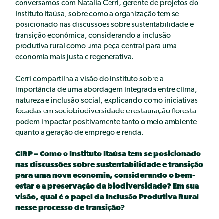
II PRÊMIO IGNACY SACHS
conversamos com Natalia Cerri, gerente de projetos do
III PRÊMIO IGNACY SACHS
Instituto Itaúsa, sobre como a organização tem se
posicionado nas discussões sobre sustentabilidade e
PUBLICAÇÕES
transição econômica, considerando a inclusão
ARTIGO
produtiva rural como uma peça central para uma
CAPÍTULO DE LIVRO
economia mais justa e regenerativa.
LIVRO
NEWSLETTER
Cerri compartilha a visão do instituto sobre a
ONEPAGE
importância de uma abordagem integrada entre clima,
POLICY BRIEF
natureza e inclusão social, explicando como iniciativas
RELATÓRIO
focadas em sociobiodiversidade e restauração florestal
podem impactar positivamente tanto o meio ambiente
NOTÍCIAS
quanto a geração de emprego e renda.
PT
EN
ES
CIRP – Como o Instituto Itaúsa tem se posicionado
nas discussões sobre sustentabilidade e transição
para uma nova economia, considerando o bem-
estar e a preservação da biodiversidade? Em sua
visão, qual é o papel da Inclusão Produtiva Rural
nesse processo de transição?